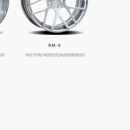
RM-6
|32
16|17|18|19|20|22|24|26|28|30|32