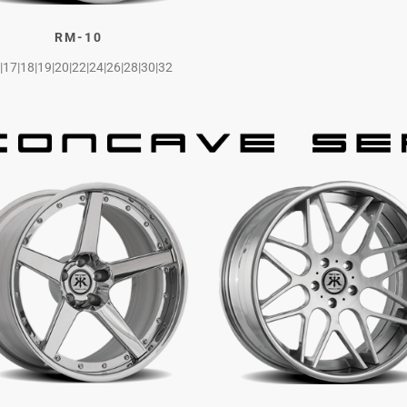
RM-10
|17|18|19|20|22|24|26|28|30|32