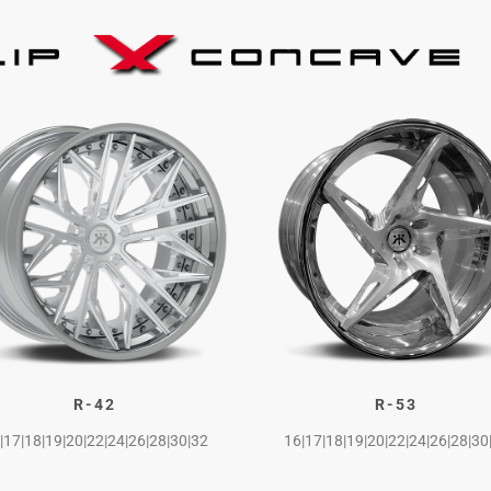
R-42
R-53
|17|18|19|20|22|24|26|28|30|32
16|17|18|19|20|22|24|26|28|30