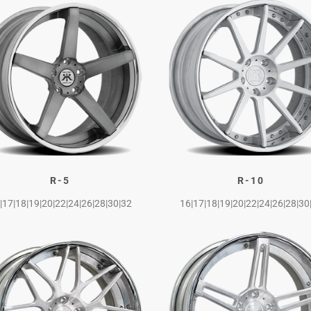
R-5
R-10
|17|18|19|20|22|24|26|28|30|32
16|17|18|19|20|22|24|26|28|30