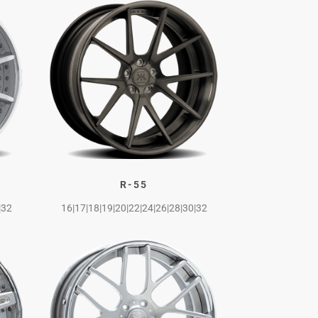
R-55
|32
16|17|18|19|20|22|24|26|28|30|32