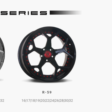
R-59
|32
16|17|18|19|20|22|24|26|28|30|32