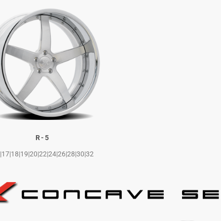
R-5
|17|18|19|20|22|24|26|28|30|32