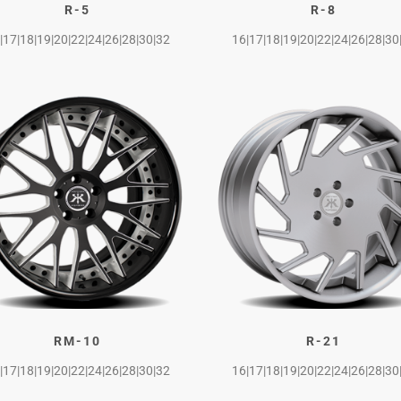
R-5
R-8
|17|18|19|20|22|24|26|28|30|32
16|17|18|19|20|22|24|26|28|30
RM-10
R-21
|17|18|19|20|22|24|26|28|30|32
16|17|18|19|20|22|24|26|28|30