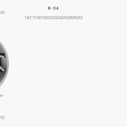
R-54
|32
16|17|18|19|20|22|24|26|28|30|32
|32