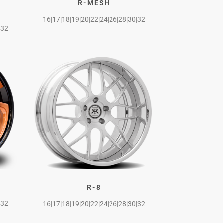
R-MESH
16|17|18|19|20|22|24|26|28|30|32
|32
R-8
|32
16|17|18|19|20|22|24|26|28|30|32