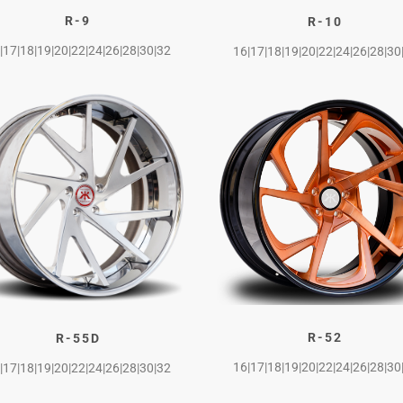
R-9
R-10
|17|18|19|20|22|24|26|28|30|32
16|17|18|19|20|22|24|26|28|30
R-52
R-55D
16|17|18|19|20|22|24|26|28|30
|17|18|19|20|22|24|26|28|30|32