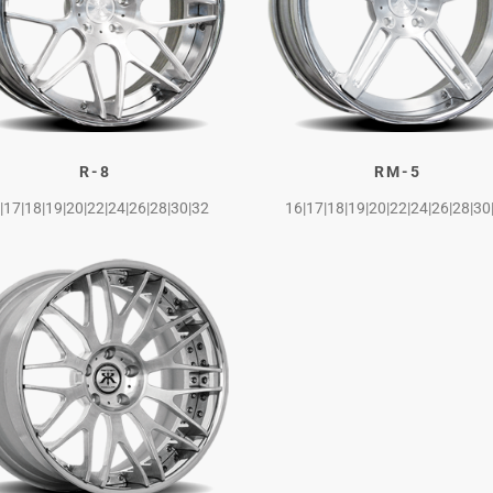
R-8
RM-5
|17|18|19|20|22|24|26|28|30|32
16|17|18|19|20|22|24|26|28|30